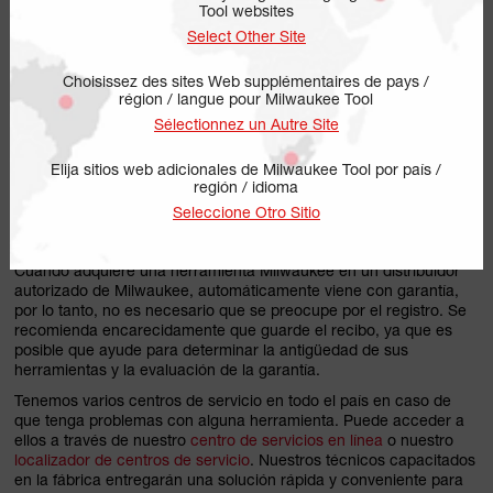
Tool websites
Select Other Site
Choisissez des sites Web supplémentaires de pays /
région / langue pour Milwaukee Tool
Sélectionnez un Autre Site
Elija sitios web adicionales de Milwaukee Tool por país /
región / idioma
Seleccione Otro Sitio
REGISTRO Y GARANTÍA
Cuando adquiere una herramienta Milwaukee en un distribuidor
autorizado de Milwaukee, automáticamente viene con garantía,
por lo tanto, no es necesario que se preocupe por el registro. Se
recomienda encarecidamente que guarde el recibo, ya que es
posible que ayude para determinar la antigüedad de sus
herramientas y la evaluación de la garantía.
Tenemos varios centros de servicio en todo el país en caso de
que tenga problemas con alguna herramienta. Puede acceder a
ellos a través de nuestro
centro de servicios en línea
o nuestro
localizador de centros de servicio
. Nuestros técnicos capacitados
en la fábrica entregarán una solución rápida y conveniente para