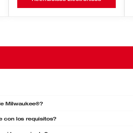
 de Milwaukee®?
 con los requisitos?
antía sin costo para usted.