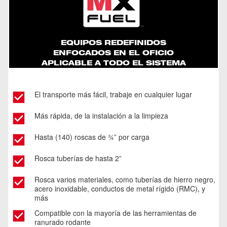
Extremos De Tubos Cortados, Escariados Y
Funciona Donde Es Más Cómodo
Dos (2) Velocidades De Operación
Roscados
El Portabrocas Trasero Reduce El Tiempo De
EQUIPOS REDEFINIDOS
Elimina La Necesidad De Tender Cables
ENFOCADOS EN EL OFICIO
Instalación Para Ranurado
APLICABLE A TODO EL SISTEMA
Puede Funcionar En El Punto De Instalación
El transporte más fácil, trabaje en cualquier lugar
Más rápida, de la instalación a la limpieza
Hasta (140) roscas de ¾” por carga
Rosca tuberías de hasta 2”
Rosca varios materiales, como tuberías de hierro negro,
acero inoxidable, conductos de metal rígido (RMC), y
más
Compatible con la mayoría de las herramientas de
ranurado rodante