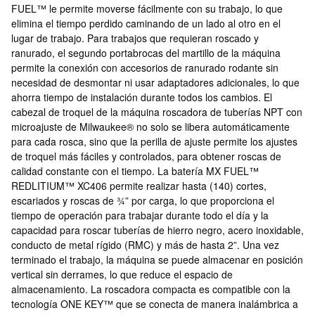
FUEL™ le permite moverse fácilmente con su trabajo, lo que
elimina el tiempo perdido caminando de un lado al otro en el
lugar de trabajo. Para trabajos que requieran roscado y
ranurado, el segundo portabrocas del martillo de la máquina
permite la conexión con accesorios de ranurado rodante sin
necesidad de desmontar ni usar adaptadores adicionales, lo que
ahorra tiempo de instalación durante todos los cambios. El
cabezal de troquel de la máquina roscadora de tuberías NPT con
microajuste de Milwaukee® no solo se libera automáticamente
para cada rosca, sino que la perilla de ajuste permite los ajustes
de troquel más fáciles y controlados, para obtener roscas de
calidad constante con el tiempo. La batería MX FUEL™
REDLITIUM™ XC406 permite realizar hasta (140) cortes,
escariados y roscas de ¾” por carga, lo que proporciona el
tiempo de operación para trabajar durante todo el día y la
capacidad para roscar tuberías de hierro negro, acero inoxidable,
conducto de metal rígido (RMC) y más de hasta 2”. Una vez
terminado el trabajo, la máquina se puede almacenar en posición
vertical sin derrames, lo que reduce el espacio de
almacenamiento. La roscadora compacta es compatible con la
tecnología ONE KEY™ que se conecta de manera inalámbrica a