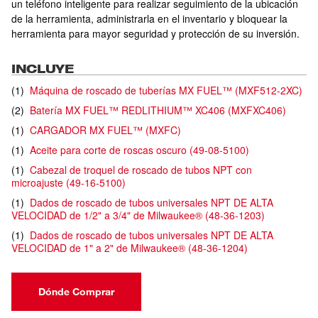
un teléfono inteligente para realizar seguimiento de la ubicación
de la herramienta, administrarla en el inventario y bloquear la
herramienta para mayor seguridad y protección de su inversión.
INCLUYE
(
1
)
Máquina de roscado de tuberías MX FUEL™
(
MXF512-2XC
)
(
2
)
Batería MX FUEL™ REDLITHIUM™ XC406
(
MXFXC406
)
(
1
)
CARGADOR MX FUEL™
(
MXFC
)
(
1
)
Aceite para corte de roscas oscuro
(
49-08-5100
)
(
1
)
Cabezal de troquel de roscado de tubos NPT con
microajuste
(
49-16-5100
)
(
1
)
Dados de roscado de tubos universales NPT DE ALTA
VELOCIDAD de 1/2" a 3/4" de Milwaukee®
(
48-36-1203
)
(
1
)
Dados de roscado de tubos universales NPT DE ALTA
VELOCIDAD de 1" a 2" de Milwaukee®
(
48-36-1204
)
Dónde Comprar