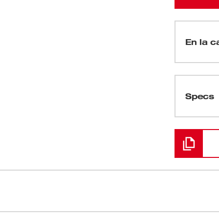
En la ca
(
1
)
Specs
Cargando
8" redefine la productividad, la capacidad y
Mayor longi