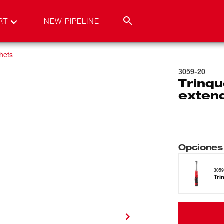
RT
NEW PIPELINE
hets
3059-20
Trinq
exten
Opciones
3059
Tri