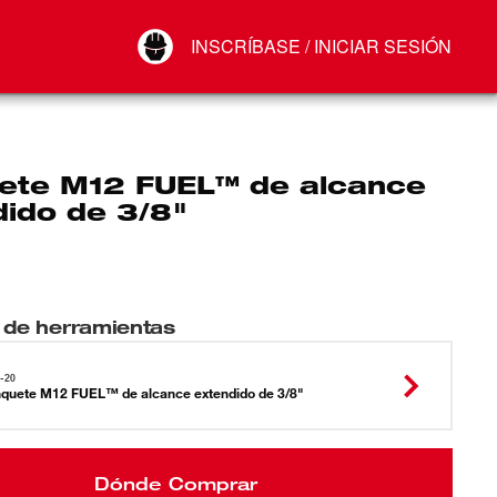
Your Account
INSCRÍBASE / INICIAR SESIÓN
Conectar
Cerrar sesión
uete M12 FUEL™ de alcance
dido de 3/8"
 de herramientas
-20
nquete M12 FUEL™ de alcance extendido de 3/8"
Dónde Comprar