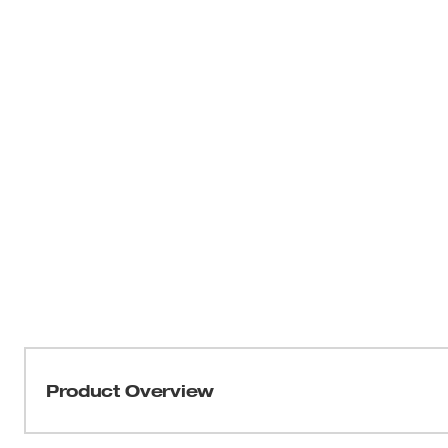
Product Overview
Nuestro trinquete de alcance extendido M12 FUEL™ de 3/