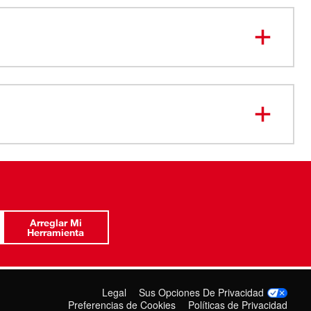
s nudillos
es-lb de torque máximo
a velocidades de aplicación más rápidas
Arreglar Mi
Herramienta
Legal
Sus Opciones De Privacidad
Preferencias de Cookies
Políticas de Privacidad