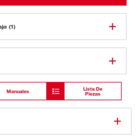
ja (1)
$name
Lista De
Manuales
Piezas
tud para un mayor alcance y acceso mientras evita