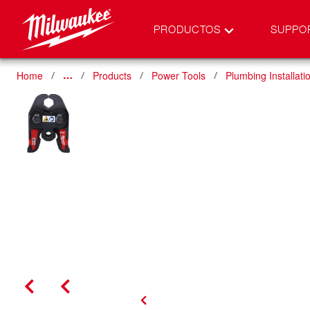
PRODUCTOS
SUPPO
Home
Products
Power Tools
Plumbing Installati
…