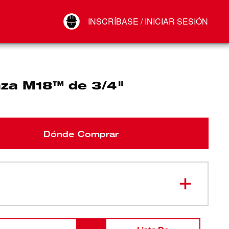
Your Account
INSCRÍBASE / INICIAR SESIÓN
Conectar
Cerrar sesión
za M18™ de 3/4"
Dónde Comprar