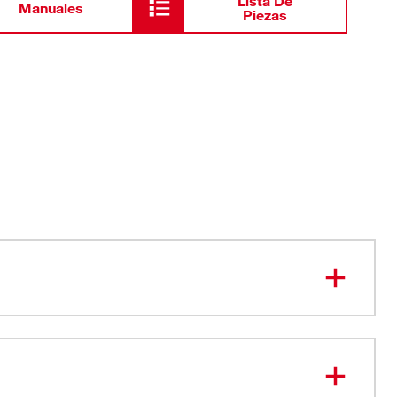
Lista De
Manuales
Piezas
apertura fácil diseñada para usar con una sola mano
ra usar con todos los fabricantes principales de
 incluidos los sistemas ProPress™ de Viega®,