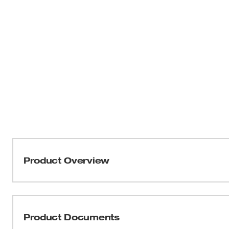
Product Overview
Las mordazas de prensado M18™ Force Logic™ están fa
calidad de prensado y durabilidad en la industria. Diseñ
cuando estas mordazas se usan con las herramientas d
Product Documents
una solución para usar con una sola mano para tubería