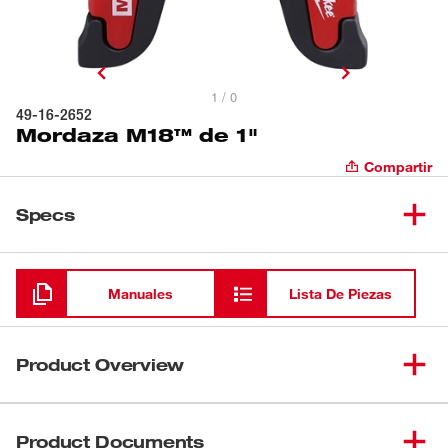
1 / 0
49-16-2652
Mordaza M18™ de 1"
Compartir
Specs
Cargando
Manuales
Lista De Piezas
Product Overview
Las mordazas de prensado M18™ Force Logic™ están
fabricadas con los mayores estándares de calidad de
Product Documents