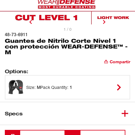
1 / 0
48-73-6911
Guantes de Nitrilo Corte Nivel 1
con protección WEAR-DEFENSE™ -
M
Compartir
Options
:
Size
:
M
Pack Quantity
:
1
Specs
Cargando