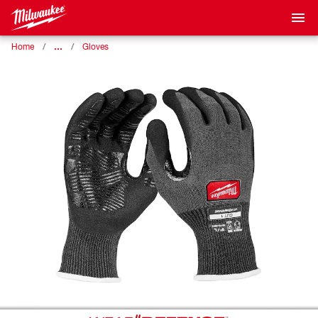
…
Home
Gloves