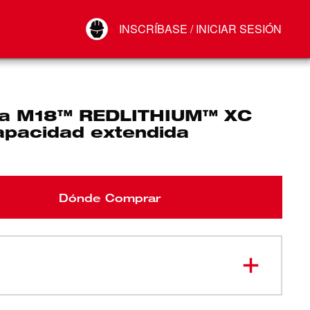
Your Account
INSCRÍBASE / INICIAR SESIÓN
Conectar
Cerrar sesión
ía M18™ REDLITHIUM™ XC
apacidad extendida
Dónde Comprar