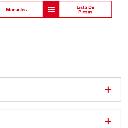
Lista De
Manuales
Piezas
ia REDLINK™: proporciona rendimiento óptimo y
contra sobrecarga por medio de un sistema de
n total entre la herramienta, la batería y el cargador