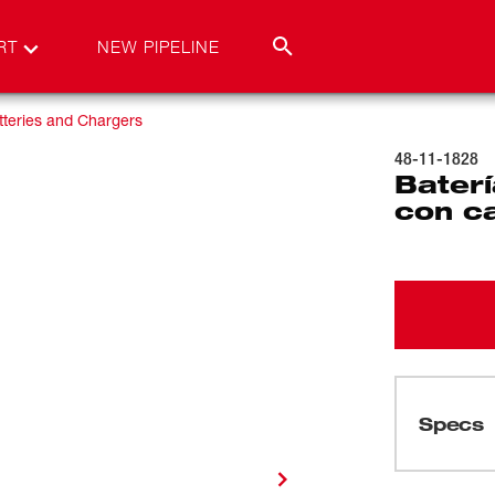
RT
NEW PIPELINE
teries and Chargers
48-11-1828
Bater
con c
Specs
Cargando