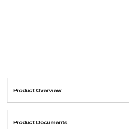
Product Overview
Proporciona mayor tiempo de operación, potencia y velo
litio. La batería REDLITHIUM™ M18™ XC de capacidad 
construcción, componentes electrónicos y rendimiento s
Product Documents
durante la vida útil de la batería. Ofrece 3.0 amperios-