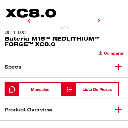
1 / 0
48-11-1881
Batería M18™ REDLITHIUM™
FORGE™ XC8.0
Compartir
Specs
Cargando
Manuales
Lista De Piezas
Product Overview
La batería M18™ REDLITHIUM™ FORGE™ XC8.0 ofrece