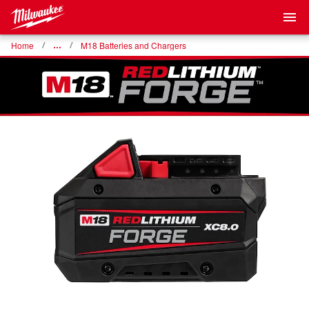
Home
…
M18 Batteries and Chargers