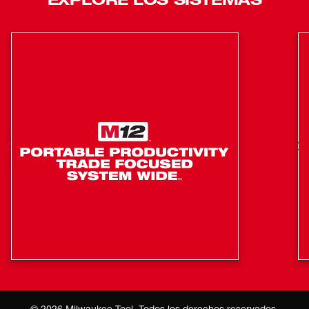
impactos y está protegido contra los elementos que
puedan estar en el lugar de trabajo. Para ofrecer más
capacidades de inspección en general, puede
comprar los cables para boroscopio de 4’ (48-53-
3315) y 10’ (48-53-3316) que se venden por
separado.
Pantalla táctil HD de 5.5”
Toque para aumentar, girar y mover
horizontalmente la pantalla
Agregue audio y recorte los videos para elaborar
informes claros en el lugar de trabajo
Compatible de manera inalámbrica con el
sistema de inspección modular de tuberías
M18™ y las cámaras de inspección compactas
para tuberías de drenaje M12™
©
2026
Milwaukee Tool. Todos los derechos reservados.