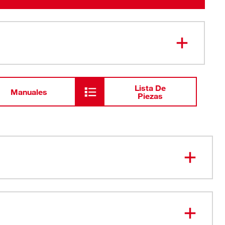
Lista De
Manuales
Piezas
E MÁS LARGO. LA EXTENSIÓN MÁS RECTA.
18', extensión de 15'
n más recta para mediciones precisas