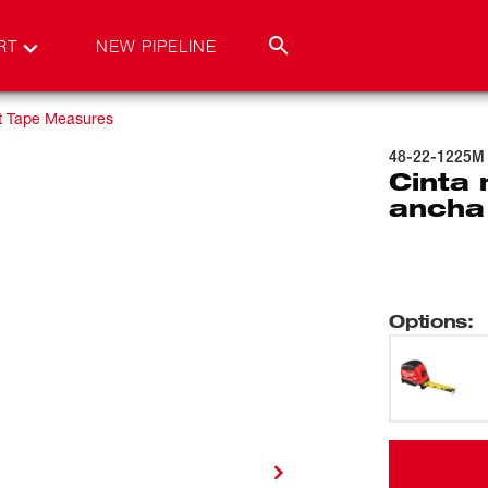
RT
NEW PIPELINE
t Tape Measures
48-22-1225M
Cinta
ancha
Options
: