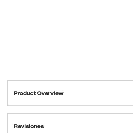
Product Overview
Nuestra cinta métrica magnética de hoja ancha de 25 pi
extensión más recta de la industria. El alcance de 18' y 
mediciones largas por su cuenta y tener un mayor alcanc
Revisiones
magnética de hoja ancha cuenta con un tope para dedos