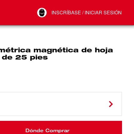
Your Account
INSCRÍBASE / INICIAR SESIÓN
Conectar
Cerrar sesión
 métrica magnética de hoja
 de 25 pies
Dónde Comprar