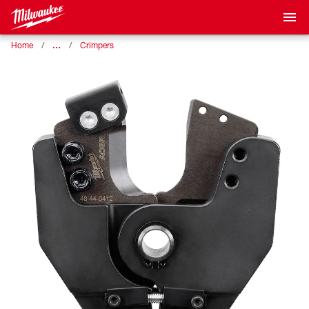
…
Home
Crimpers