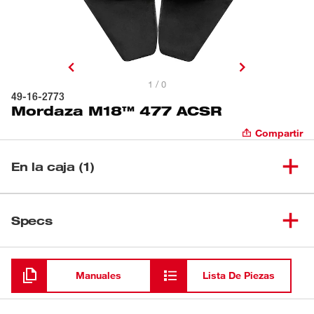
1 / 0
49-16-2773
Mordaza M18™ 477 ACSR
Compartir
En la caja (1)
(
1
)
Mordaza M18™ 477 ACSR
49-16-2773
Specs
Cargando
Manuales
Lista De Piezas