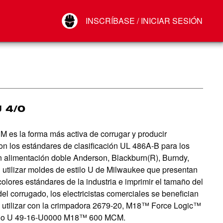
Your Account
INSCRÍBASE / INICIAR SESIÓN
Conectar
Cerrar sesión
U 4/0
 la forma más activa de corrugar y producir
on los estándares de clasificación UL 486A-B para los
alimentación doble Anderson, Blackburn(R), Burndy,
 utilizar moldes de estilo U de Milwaukee que presentan
lores estándares de la industria e imprimir el tamaño del
del corrugado, los electricistas comerciales se benefician
ra utilizar con la crimpadora 2679-20, M18™ Force Logic™
tilo U 49-16-U0000 M18™ 600 MCM.