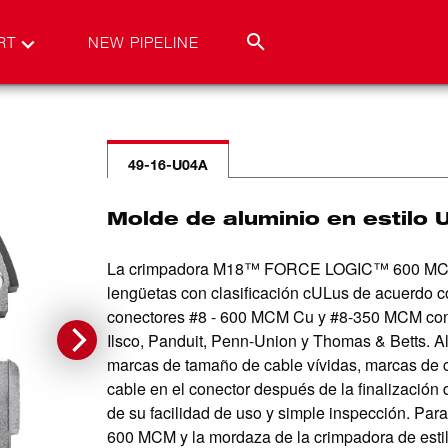
RT
NEW PIPELINE
49-16-U04A
Molde de aluminio en estilo 
La crimpadora M18™ FORCE LOGIC™ 600 MCM es
lengüetas con clasificación cULus de acuerdo c
conectores #8 - 600 MCM Cu y #8-350 MCM con 
Ilsco, Panduit, Penn-Union y Thomas & Betts. Al
marcas de tamaño de cable vívidas, marcas de co
cable en el conector después de la finalización 
de su facilidad de uso y simple inspección. Pa
600 MCM y la mordaza de la crimpadora de es