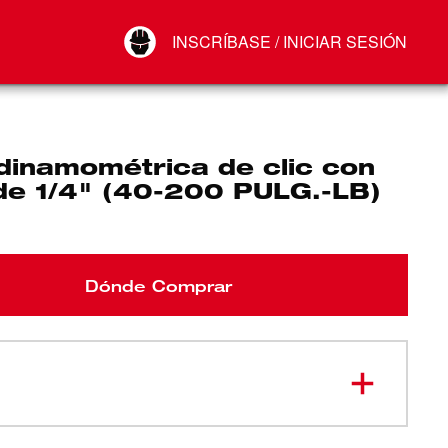
Your Account
INSCRÍBASE / INICIAR SESIÓN
Conectar
Cerrar sesión
dinamométrica de clic con
de 1/4" (40-200 PULG.-LB)
Dónde Comprar