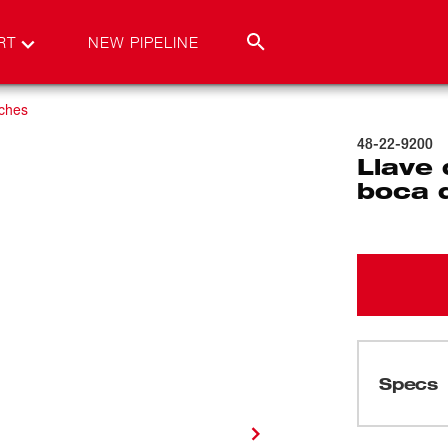
RT
NEW PIPELINE
ches
48-22-9200
Llave 
boca 
Specs
Cargando