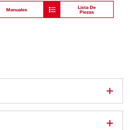
Lista De
Manuales
Piezas
torque gruesas
adas con láser de larga duración
 sensación de ruptura