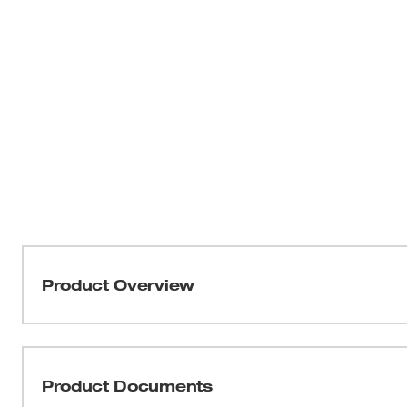
Product Overview
La llave dinamométrica de clic con boca de 1/4" de Milw
preciso proporciona un ajuste fácil y marcas de alto cont
preciso. Las marcas de torque gruesas impulsan la eficaci
Product Documents
las marcas grabadas con láser de larga duración garanti