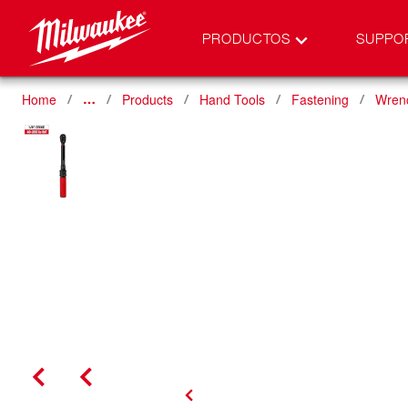
PRODUCTOS
SUPPO
Home
Products
Hand Tools
Fastening
Wren
…