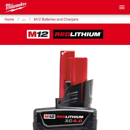
Home
…
M12 Batteries and Chargers