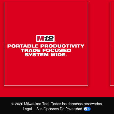
capacidad extendida para aumentar instantáneamente el
tiempo de operación y la durabilidad de sus herramientas
inalámbricas M12 de Milwaukee.
Inteligencia REDLINK™: proporciona rendimiento
óptimo y protección contra sobrecarga por medio de un
sistema de comunicación total entre la herramienta, la
batería y el cargador
La mejor construcción en su clase: Ofrece rendimiento
de larga duración y durabilidad
Rendimiento en todas las condiciones climáticas:
Proporciona potencia uniforme en condiciones
extremas del lugar de trabajo
Versatilidad: Acciona la mayoría de las herramientas
eléctricas inalámbricas M12™ de Milwaukee
©
2026
Milwaukee Tool. Todos los derechos reservados.
Legal
Sus Opciones De Privacidad