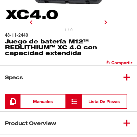
1 / 0
48-11-2440
Juego de batería M12™
REDLITHIUM™ XC 4.0 con
capacidad extendida
Compartir
Specs
Cargando
Manuales
Lista De Piezas
Product Overview