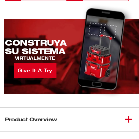
3/8" Drive 56pc Ratchet &
(
1
)
48-22-9008
Socket Set - SAE & Metric
CONSTRUYA
SU SISTEMA
VIRTUALMENTE
Give It A Try
Product Overview
Nuestro juego de llave de trinquete y cubo cuenta con