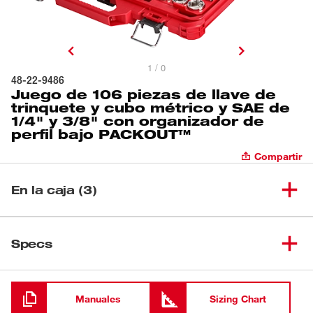
1 / 0
48-22-9486
Juego de 106 piezas de llave de
trinquete y cubo métrico y SAE de
1/4" y 3/8" con organizador de
perfil bajo PACKOUT™
Compartir
En la caja (3)
Organizador de perfil bajo
(
1
)
Specs
PACKOUT™
Juego de trinquete con boca de
Cargando
(
1
)
1/4" y cubos SAE y métricos, 50
48-22-9004
unidades
Manuales
Sizing Chart