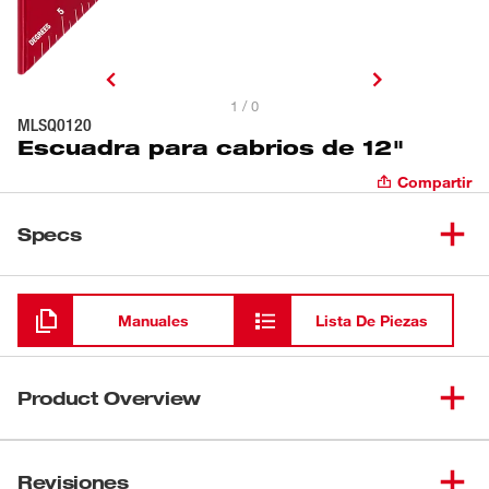
1 / 0
MLSQ0120
Escuadra para cabrios de 12"
Compartir
Specs
Cargando
Manuales
Lista De Piezas
Product Overview
Nuestra escuadra para cabrios de 12" tiene un bastidor
más resistente para soportar las duras condiciones del
Revisiones