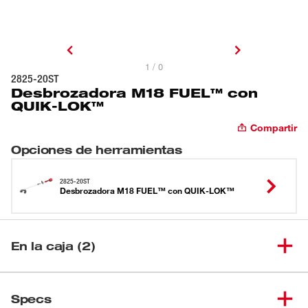
1 / 0
2825-20ST
Desbrozadora M18 FUEL™ con
QUIK-LOK™
Compartir
Opciones de herramientas
2825-20ST
Desbrozadora M18 FUEL™ con QUIK-LOK™
En la caja (2)
Cabezal de potencia M18
(
1
)
2825-20
Specs
FUEL™ con QUIK-LOK™