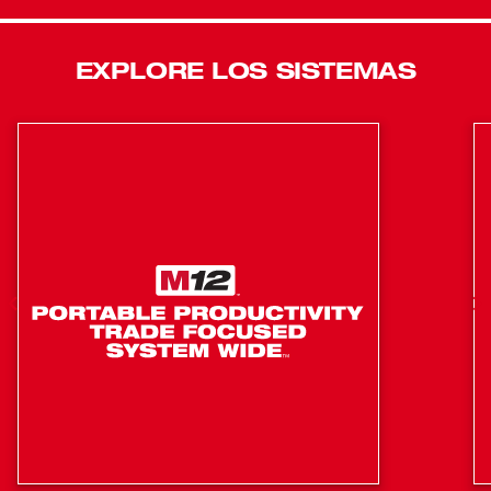
con múltiples accesorios como un accesorio de
bordeadora, cortasetos articulado y sierra de poste. Esto le
permite cambiar accesorios rápidamente en un solo
EXPLORE LOS SISTEMAS
cabezal de potencia, lo que le otorga una máxima
versatilidad y un menor costo de propiedad. El motor sin
escobillas POWERSTATE™ genera hasta 6,200 RPM con
una anchura de corte de 16" y le otorga la capacidad para
mantener la velocidad en aplicaciones exigentes sin
retrasarse. El motor se ubica en la parte trasera de la
desbrozadora para proporcionar la mejor combinación de
potencia, equilibrio y maniobrabilidad. La inteligencia
REDLINK PLUS™ maximiza el rendimiento, mientras
protege contra sobrecargas, sobrecalentamiento y
descarga excesiva. El paquete electrónico avanzado
también le entrega una respuesta de aceleración
instantánea, velocidades altas y bajas, y un gatillo de
velocidad variable le entrega un máximo control sobre la
variedad de potencia. La batería M18™ REDLITHIUM™
HIGH OUTPUT XC8.0 (se vende por separado) le otorga