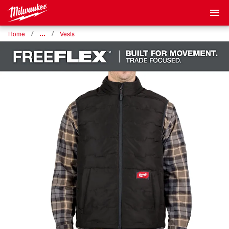
Home
…
Vests