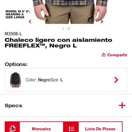
1 / 0
M350B-L
Chaleco ligero con aislamiento
FREEFLEX™, Negro L
Compartir
Options
:
Color
:
Negro
Size
:
L
Specs
Cargando
Manuales
Lista De Piezas