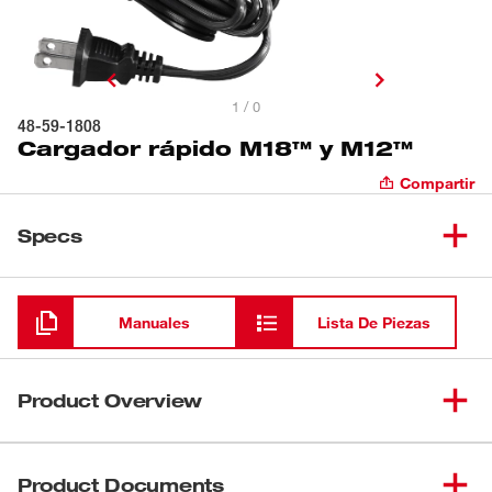
1 / 0
48-59-1808
Cargador rápido M18™ y M12™
Compartir
Specs
Cargando
Manuales
Lista De Piezas
Product Overview
Nuestro cargador rápido M18™ y M12™ carga baterías
hasta 40 % más rápido, lo que reduce el tiempo de
Product Documents