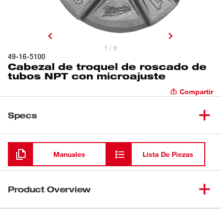
1 / 0
49-16-5100
Cabezal de troquel de roscado de
tubos NPT con microajuste
Compartir
Specs
Cargando
Manuales
Lista De Piezas
Product Overview
El cabezal de troquel de roscado de tubos NPT con