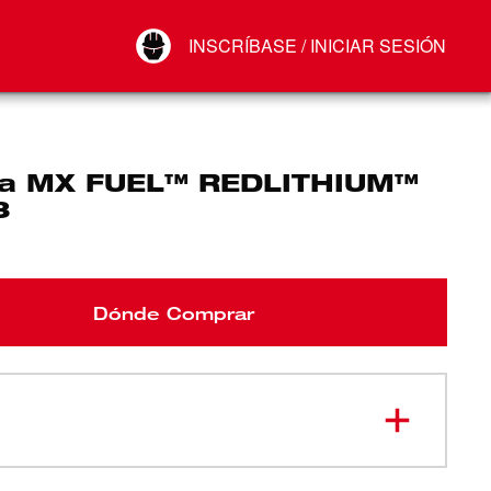
Your Account
INSCRÍBASE / INICIAR SESIÓN
Conectar
Cerrar sesión
ía MX FUEL™ REDLITHIUM™
3
Dónde Comprar