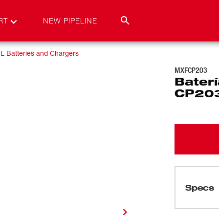
RT
NEW PIPELINE
 Batteries and Chargers
MXFCP203
Bater
CP20
Specs
Cargando