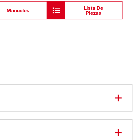
Lista De
Manuales
Piezas
r de carga integrado muestra el tiempo de operación
ra tener menos interrupciones en el trabajo
sporte