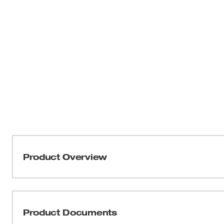
Product Overview
La batería MX FUEL™ REDLITHIUM™ CP203 le proporcion
operación que necesita para los trabajos donde el peso
FUEL™ REDLITHIUM™ es la alimentación más eficiente y
Product Documents
ofrece potencia uniforme y funciona fría, incluso en apli