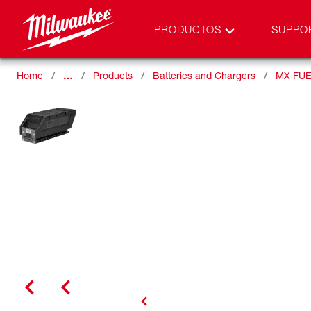
PRODUCTOS
SUPPO
Home
…
Products
Batteries and Chargers
MX FUEL