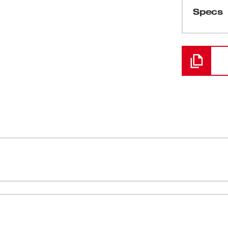
(
1
)
Specs
Cargando
rce Logic™ están fabricadas con los
Mordaza de 
 en la industria. Diseñadas para abrir
Diseñado pa
san con las herramientas de prensado M18™
Grinnell®
 segura a la soldadura y al roscado. Las