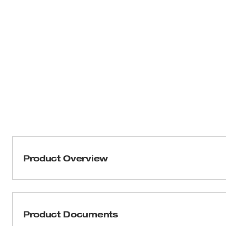
Product Overview
Las mordazas de prensado de acero inoxidable M18™ Fo
mayores estándares de calidad de prensado y durabilidad
fácilmente con un pulgar, cuando estas mordazas se u
Product Documents
FORCE LOGIC™ representan una alternativa más rápida y