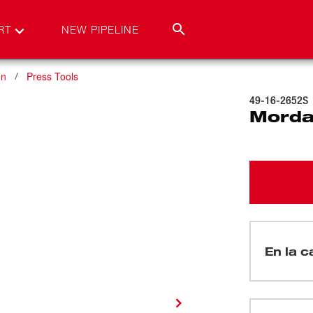
RT
NEW PIPELINE
on
Press Tools
49-16-2652S
Morda
En la ca