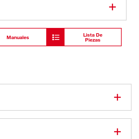
49-16-
Mordaza SS M18™ de 1"
2652S
Lista De
Manuales
Piezas
apertura fácil diseñada para usar con una sola mano
ra usarse con el sistema G-Press™ de acero inoxidable