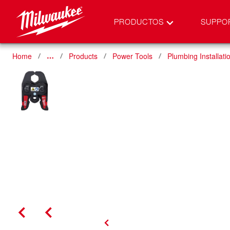
PRODUCTOS
SUPPO
Home
Products
Power Tools
Plumbing Installati
…