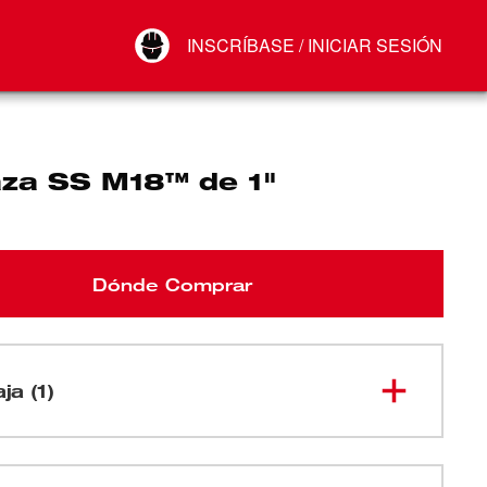
Your Account
INSCRÍBASE / INICIAR SESIÓN
Conectar
Cerrar sesión
za SS M18™ de 1"
Dónde Comprar
ja (1)